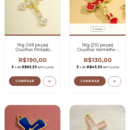
2 cores
1Kg (149 peças)
1Kg (210 peças)
Crucifixo Pintado
Crucifixo Vermelho -
Branco - R$ 1,27 por
R$ 0,90 por peça
peça
R$190,00
R$130,00
3
x de
R$63,33
sem juros
3
x de
R$43,33
sem juros
COMPRAR