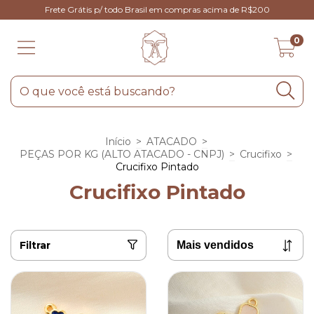
Frete Grátis p/ todo Brasil em compras acima de R$200
0
Início
>
ATACADO
>
PEÇAS POR KG (ALTO ATACADO - CNPJ)
>
Crucifixo
>
Crucifixo Pintado
Crucifixo Pintado
Filtrar