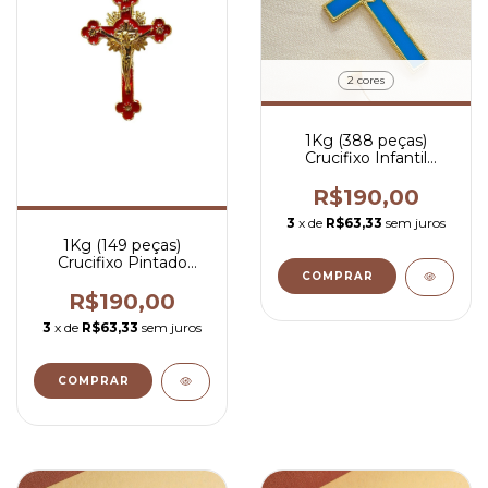
2 cores
1Kg (388 peças)
Crucifixo Infantil
Pintado - R$ 0,49 por
peça
R$190,00
3
x de
R$63,33
sem juros
1Kg (149 peças)
Crucifixo Pintado
COMPRAR
Vermelho- R$ 1,27 por
peça
R$190,00
3
x de
R$63,33
sem juros
COMPRAR