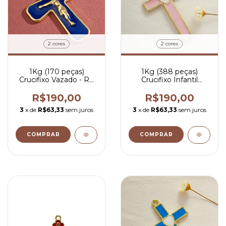
2 cores
2 cores
1Kg (170 peças)
1Kg (388 peças)
Crucifixo Vazado - R$
Crucifixo Infantil
1,12por peça
Pintado Rosa - R$
0,49 por peça
R$190,00
R$190,00
3
x de
R$63,33
sem juros
3
x de
R$63,33
sem juros
COMPRAR
COMPRAR