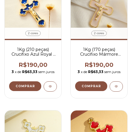
2 cores
2 cores
1Kg (210 peças)
1Kg (170 peças)
Crucifixo Azul Royal -
Crucifixo Mármore
R$ 0,90 por peça
Pintado - R$ 1,12 por
peça
R$190,00
R$190,00
3
x de
R$63,33
sem juros
3
x de
R$63,33
sem juros
COMPRAR
COMPRAR