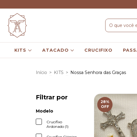
KITS
ATACADO
CRUCIFIXO
PASS
Início
>
KITS
>
Nossa Senhora das Graças
Filtrar por
28
%
OFF
Modelo
Crucifixo
Ardonado (1)
Crucifixo Clássico