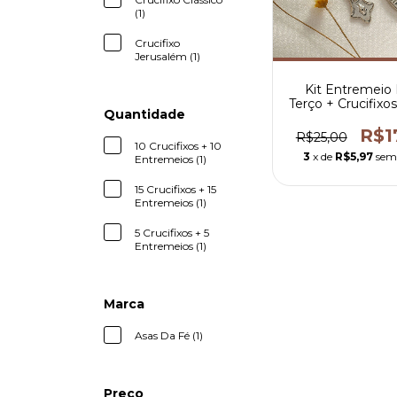
(1)
Crucifixo
Jerusalém (1)
Kit Entremeio 
Terço + Crucifixo
Quantidade
Senhora das G
R$1
R$25,00
10 Crucifixos + 10
3
x de
R$5,97
sem
Entremeios (1)
15 Crucifixos + 15
Entremeios (1)
5 Crucifixos + 5
Entremeios (1)
Marca
Asas Da Fé (1)
Preço