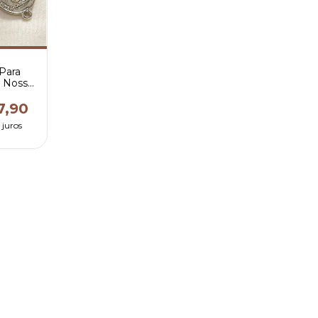
Para
s Nossa
raças
7,90
 juros