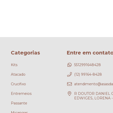
Categorias
Entre em contat
Kits
5512991648428
Atacado
(12) 99164-8428
Crucifixo
atendimento@asasdafe
Entremeios
R DOUTOR DANIEL CH
EDWIGES, LORENA - 
Passante
?
Miçangas