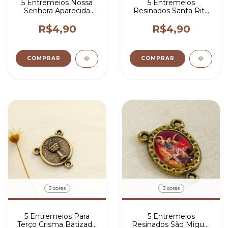
5 Entremeios Nossa
5 Entremeios
Senhora Aparecida
Resinados Santa Rita
Para Terço 3x2 cm
ParaTerço 2x1,5 cm
R$4,90
R$4,90
COMPRAR
COMPRAR
3 cores
3 cores
5 Entremeios Para
5 Entremeios
Terço Crisma Batizado
Resinados São Miguel