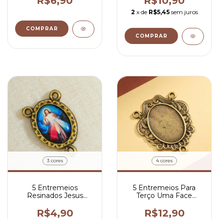
R$6,90
R$10,90
2
x de
R$5,45
sem juros
COMPRAR
COMPRAR
3 cores
4 cores
5 Entremeios
5 Entremeios Para
Resinados Jesus
Terço Uma Face
Misericordioso Para
Grande Para
Terço 2x1,5 cm
Personalizar 4,7x3,8
R$4,90
R$12,90
cm