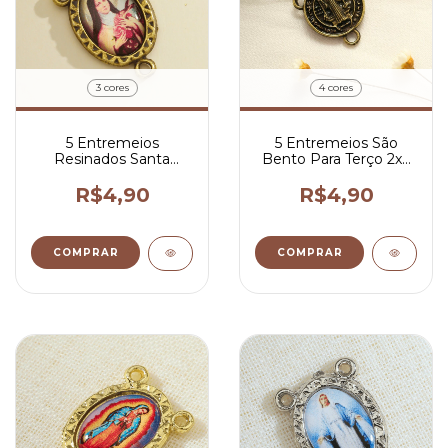
3 cores
4 cores
5 Entremeios
5 Entremeios São
Resinados Santa
Bento Para Terço 2x2
Terezinha Para Terço
cm
2x1,5 cm
R$4,90
R$4,90
COMPRAR
COMPRAR