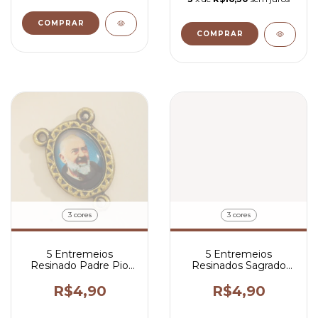
COMPRAR
COMPRAR
3 cores
3 cores
5 Entremeios
5 Entremeios
Resinado Padre Pio
Resinados Sagrado
Para Terço 2x1,5 cm
Coração de Jesus Para
Terço 2x1,5 cm
R$4,90
R$4,90