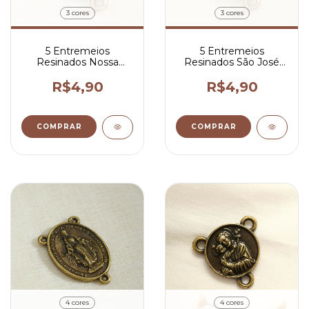
3 cores
3 cores
5 Entremeios
5 Entremeios
Resinados Nossa
Resinados São José
Senhora de Fátima
Para Terço 2x1,5 cm
Para Terço 2x1,5 cm
R$4,90
R$4,90
COMPRAR
COMPRAR
4 cores
4 cores