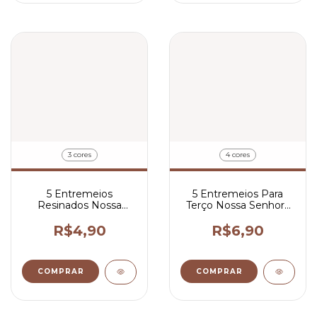
3 cores
4 cores
5 Entremeios
5 Entremeios Para
Resinados Nossa
Terço Nossa Senhora
Senhora de La Salette
de Fátima 2,5x2,3 cm
Para Terço 2x1,5 cm
R$4,90
R$6,90
COMPRAR
COMPRAR