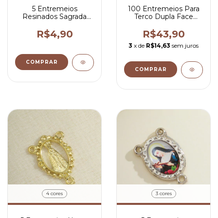
5 Entremeios
100 Entremeios Para
Resinados Sagrada
Terco Dupla Face
Família Para Terço
Redondo Para
2x1,5 cm
Personalizar 1,8x1,8
R$4,90
R$43,90
cm
3
x de
R$14,63
sem juros
COMPRAR
COMPRAR
4 cores
3 cores