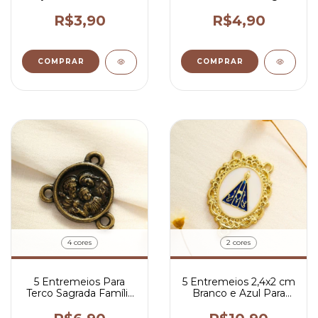
Escaristia 1,8x1,8 cm
Arcanjo Para Terço
2x1,5 cm
R$3,90
R$4,90
COMPRAR
COMPRAR
4 cores
2 cores
5 Entremeios Para
5 Entremeios 2,4x2 cm
Terco Sagrada Família
Branco e Azul Para
2,5x2,5 cm
Terco Nossa Senhora
Aparecida Dourado