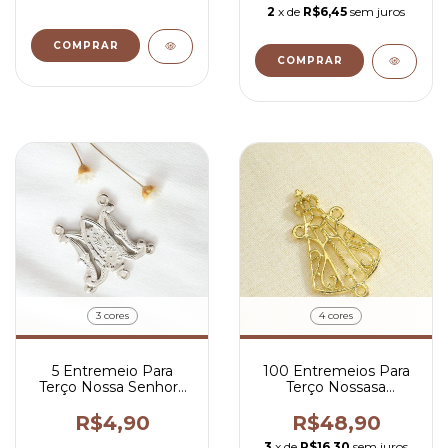
2
x de
R$6,45
sem juros
COMPRAR
COMPRAR
3 cores
4 cores
5 Entremeio Para
100 Entremeios Para
Terço Nossa Senhora
Terço Nossasa
das Graças 3,7x2 cm
Aparecida Vazada
4,3x2,2 cm
R$4,90
R$48,90
3
x de
R$16,30
sem juros