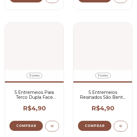
3 cores
3 cores
5 Entremeios Para
5 Entremeios
Terco Dupla Face
Resinados São Bento
Redondo Para
Para Terço 2x1,5 cm
Personalizar 1,8x1,8
R$4,90
R$4,90
cm
COMPRAR
COMPRAR