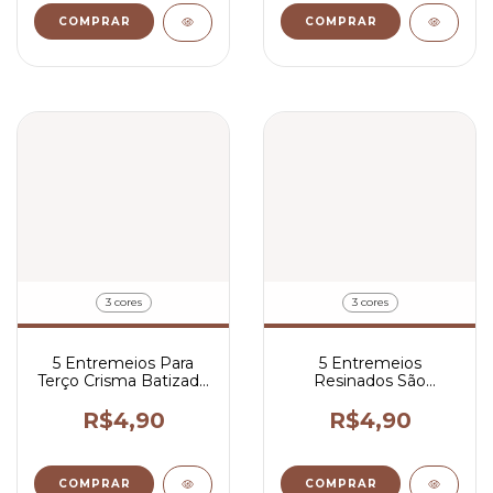
COMPRAR
COMPRAR
3 cores
3 cores
5 Entremeios Para
5 Entremeios
Terço Crisma Batizado
Resinados São
Escaristia 2,5x1,7 cm
Francisco Para Terço
2x1,5 cm
R$4,90
R$4,90
COMPRAR
COMPRAR