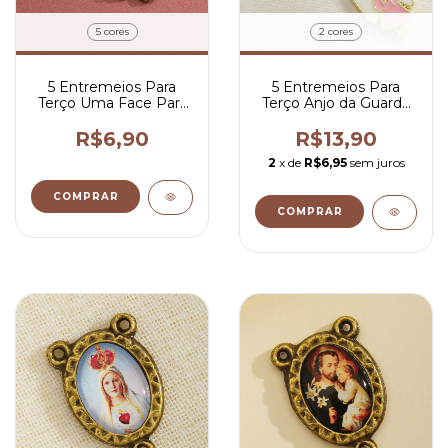
5 cores
2 cores
5 Entremeios Para
5 Entremeios Para
Terço Uma Face Para
Terço Anjo da Guarda
Personalizar 3,4x2,5
Resinado 2,4x1,8 cm
cm
R$6,90
R$13,90
2
x de
R$6,95
sem juros
COMPRAR
COMPRAR