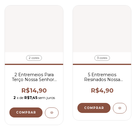
2 cores
3 cores
2 Entremeios Para
5 Entremeios
Terço Nossa Senhora
Resinados Nossa
Aparecida Dourado
Senhora do Perpétuo
Resinado 4,7x3,2 cm
Socorro Para Terço
R$14,90
R$4,90
2x1,5 cm
2
x de
R$7,45
sem juros
COMPRAR
COMPRAR