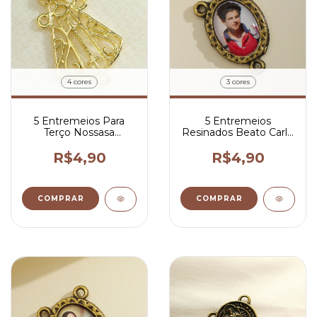
4 cores
3 cores
5 Entremeios Para
5 Entremeios
Terço Nossasa
Resinados Beato Carlo
Aparecida Vazada
Acutis Para Terço 2x1,5
4,3x2,2 cm
cm
R$4,90
R$4,90
COMPRAR
COMPRAR