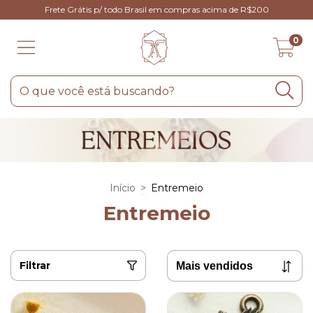
Frete Grátis p/ todo Brasil em compras acima de R$200
0
Início
>
Entremeio
Entremeio
Filtrar