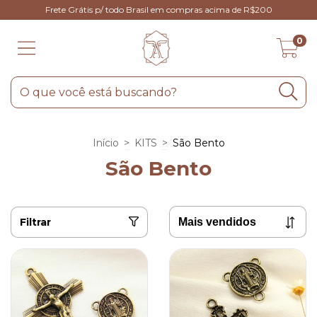
Frete Grátis p/ todo Brasil em compras acima de R$200
0
Início
>
KITS
>
São Bento
São Bento
Filtrar