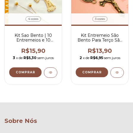
4 cores
3 cores
Kit Sao Bento | 10
Kit Entremeio São
Entremeios e 10
Bento Para Terço São
Crucifixos para Terco
Bento + Crucifixos
R$15,90
R$13,90
3
x de
R$5,30
sem juros
2
x de
R$6,95
sem juros
COMPRAR
COMPRAR
Sobre Nós