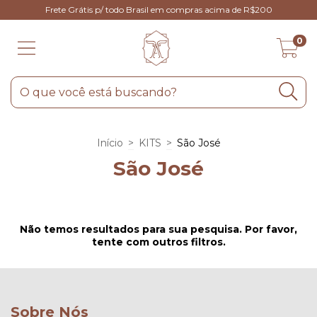
Frete Grátis p/ todo Brasil em compras acima de R$200
0
Início
>
KITS
>
São José
São José
Não temos resultados para sua pesquisa. Por favor,
tente com outros filtros.
Sobre Nós