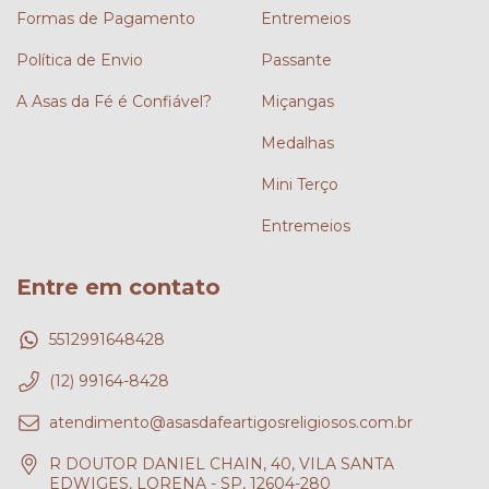
Formas de Pagamento
Entremeios
Política de Envio
Passante
A Asas da Fé é Confiável?
Miçangas
Medalhas
Mini Terço
Entremeios
Entre em contato
5512991648428
(12) 99164-8428
atendimento@asasdafeartigosreligiosos.com.br
R DOUTOR DANIEL CHAIN, 40, VILA SANTA
EDWIGES, LORENA - SP, 12604-280