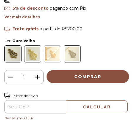
5% de desconto
pagando com Pix
Ver mais detalhes
Frete grátis
a partir de
R$200,00
Cor:
Ouro Velho
ALTERAR CEP
Entregas para o CEP:
Meios de envio
CALCULAR
Não sei meu CEP