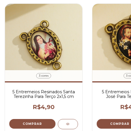
3 cores
3 c
5 Entremeios Resinados Santa
5 Entremeios 
Terezinha Para Terço 2x1,5 cm
José Para Te
R$4,90
R$4
COMPRAR
COMPRAR